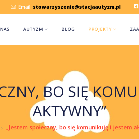
Email:
stowarzyszenie@stacjaautyzm.pl
 NAS
AUTYZM
BLOG
PROJEKTY
ZAA
CZNY, BO SIĘ KOMU
AKTYWNY”
,,Jestem społeczny, bo się komunikuję i jestem 