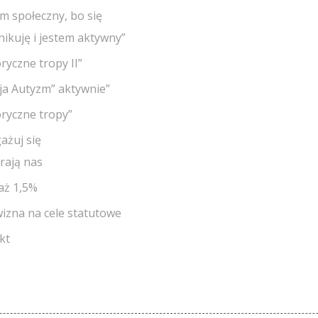
em społeczny, bo się
ikuję i jestem aktywny”
oryczne tropy II”
cja Autyzm” aktywnie”
oryczne tropy”
ażuj się
rają nas
aż 1,5%
izna na cele statutowe
kt