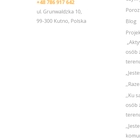
+48 786 917 642
Poro
ul. Grunwaldzka 10,
99-300 Kutno, Polska
Blog
Proje
„Akty
osób 
teren
„Jest
,,Raze
,,Ku s
osób 
teren
,,Jest
komun