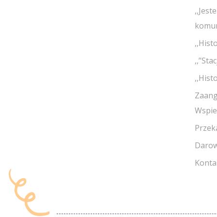
,,Jest
komun
,,Hist
,,”Sta
,,Hist
Zaang
Wspie
Przek
Darow
Konta