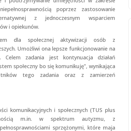
e i podtrzymywanie umiejętności w zakresie
iepełnosprawnością poprzez zastosowanie
ternatywnej z jednoczesnym wsparciem
ców i opiekunów.
iem dla społecznej aktywizacji osób z
ższych. Umożliwi ona lepsze funkcjonowanie na
n. Celem zadania jest kontynuacja działań
tem społeczny bo się komunikuję”, wynikająca
stników tego zadania oraz z zamierzeń
ści komunikacyjnych i społecznych (TUS plus
nością m.in. w spektrum autyzmu, z
iepełnosprawnościami sprzężonymi, które maja