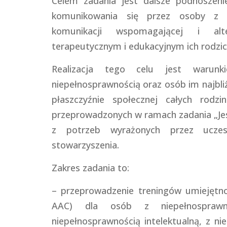
Celem zadania jest dalsze podnoszeni
komunikowania się przez osoby z n
komunikacji wspomagającej i al
terapeutycznym i edukacyjnym ich rodzi
Realizacja tego celu jest warunk
niepełnosprawnością oraz osób im najbli
płaszczyźnie społecznej całych rodzi
przeprowadzonych w ramach zadania „Jes
z potrzeb wyrażonych przez ucze
stowarzyszenia.
Zakres zadania to:
– przeprowadzenie treningów umiejętno
AAC) dla osób z niepełnospraw
niepełnosprawnością intelektualną, z n