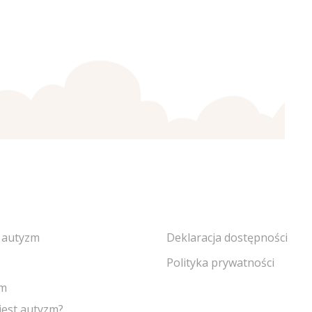
CCOUNT
POLICIES
a autyzm
Deklaracja dostępności
Polityka prywatności
zm
jest autyzm?