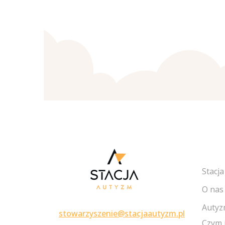
MY A
Stacj
O nas
Auty
stowarzyszenie@stacjaautyzm.pl
Czym 