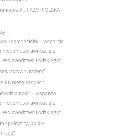
zumienie AUTYZM-POLSKA
kty
wni i samodzielni – wsparcie
z niepełnosprawnością z
u Województwa Łódzkiego”
eśmy aktywni razem”
m ku niezależności”
amodzielności – wsparcie
z niepełnosprawnością z
u Województwa Łódzkiego”
em społeczny, bo się
ikuję”