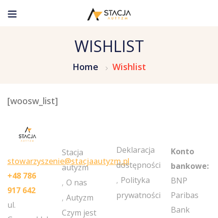
WISHLIST
Home
Wishlist
[woosw_list]
MY
POLICIES
NEWSLETT
ACCOUNT
Deklaracja
Konto
Stacja
stowarzyszenie@stacjaautyzm.pl
dostępności
bankowe:
autyzm
+48 786
Polityka
BNP
O nas
917 642
prywatności
Paribas
Autyzm
ul.
Bank
Czym jest