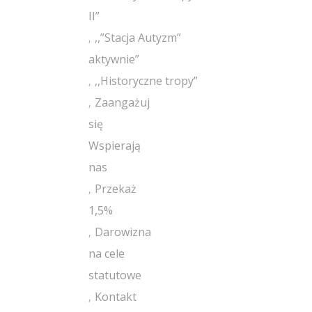
II”
,,”Stacja Autyzm”
aktywnie”
,,Historyczne tropy”
Zaangażuj
się
Wspierają
nas
Przekaż
1,5%
Darowizna
na cele
statutowe
Kontakt