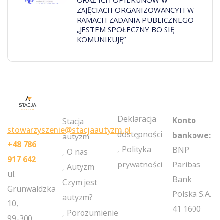
ORAZ ICH OPIEKUNÓW W
ZAJĘCIACH ORGANIZOWANCYH W
RAMACH ZADANIA PUBLICZNEGO
„JESTEM SPOŁECZNY BO SIĘ
KOMUNIKUJĘ”
MY
POLICIES
NEWSLETT
ACCOUNT
Deklaracja
Konto
Stacja
stowarzyszenie@stacjaautyzm.pl
dostępności
bankowe:
autyzm
+48 786
Polityka
BNP
O nas
917 642
prywatności
Paribas
Autyzm
ul.
Bank
Czym jest
Grunwaldzka
Polska S.A.
autyzm?
10,
41 1600
Porozumienie
99-300