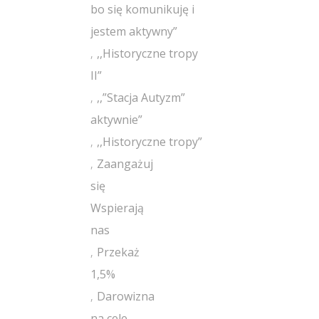
bo się komunikuję i
jestem aktywny”
,,Historyczne tropy
II”
,,”Stacja Autyzm”
aktywnie”
,,Historyczne tropy”
Zaangażuj
się
Wspierają
nas
Przekaż
1,5%
Darowizna
na cele