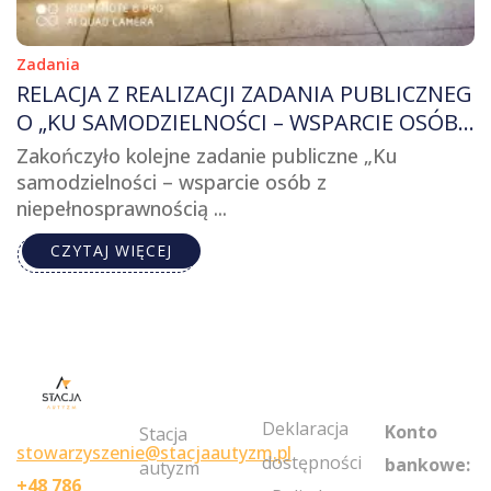
Zadania
RELACJA Z REALIZACJI ZADANIA PUBLICZNEG
O „KU SAMODZIELNOŚCI – WSPARCIE OSÓB
Z NIEPEŁNOSPRAWNOŚCIĄ Z TERENU WOJE
Zakończyło kolejne zadanie publiczne „Ku
WÓDZTWA ŁÓDZKIEGO”
samodzielności – wsparcie osób z
niepełnosprawnością ...
CZYTAJ WIĘCEJ
MY
POLICIES
NEWSLETT
ACCOUNT
Deklaracja
Konto
Stacja
stowarzyszenie@stacjaautyzm.pl
dostępności
bankowe:
autyzm
+48 786