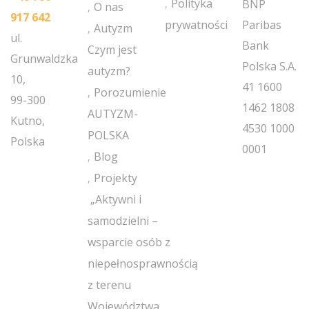
Polityka
BNP
O nas
917 642
prywatności
Paribas
Autyzm
ul.
Bank
Czym jest
Grunwaldzka
Polska S.A.
autyzm?
10,
41 1600
Porozumienie
99-300
1462 1808
AUTYZM-
Kutno,
4530 1000
POLSKA
Polska
0001
Blog
Projekty
„Aktywni i
samodzielni –
wsparcie osób z
niepełnosprawnością
z terenu
Województwa