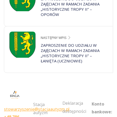
ZAJĘCIACH W RAMACH ZADANIA
„HISTORYCZNE TROPY II” –
OPORÓW
NASTĘPNY WPIS
ZAPROSZENIE DO UDZIAŁU W
ZAJĘCIACH W RAMACH ZADANIA
„HISTORYCZNE TROPY II” –
ŁANIĘTA (UCZNIOWIE)
MY
POLICIES
NEWSLETT
ACCOUNT
Deklaracja
Konto
Stacja
stowarzyszenie@stacjaautyzm.pl
dostępności
bankowe:
autyzm
+48 786