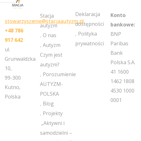
MY
POLICIES
NEWSLETT
ACCOUNT
Deklaracja
Konto
Stacja
stowarzyszenie@stacjaautyzm.pl
dostępności
bankowe:
autyzm
+48 786
Polityka
BNP
O nas
917 642
prywatności
Paribas
Autyzm
ul.
Bank
Czym jest
Grunwaldzka
Polska S.A.
autyzm?
10,
41 1600
Porozumienie
99-300
1462 1808
AUTYZM-
Kutno,
4530 1000
POLSKA
Polska
0001
Blog
Projekty
„Aktywni i
samodzielni –