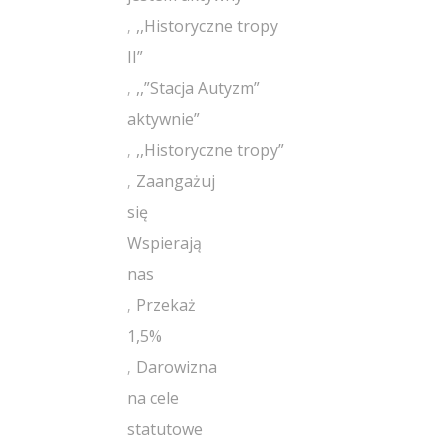
,,Historyczne tropy
II”
,,”Stacja Autyzm”
aktywnie”
,,Historyczne tropy”
Zaangażuj
się
Wspierają
nas
Przekaż
1,5%
Darowizna
na cele
statutowe