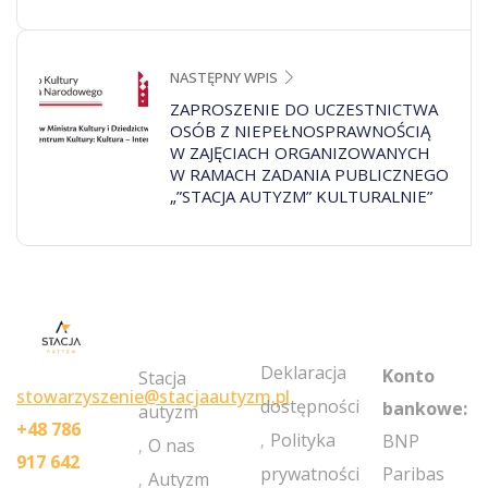
NASTĘPNY WPIS
ZAPROSZENIE DO UCZESTNICTWA
OSÓB Z NIEPEŁNOSPRAWNOŚCIĄ
W ZAJĘCIACH ORGANIZOWANYCH
W RAMACH ZADANIA PUBLICZNEGO
„”STACJA AUTYZM” KULTURALNIE”
MY
POLICIES
NEWSLETT
ACCOUNT
Deklaracja
Konto
Stacja
stowarzyszenie@stacjaautyzm.pl
dostępności
bankowe:
autyzm
+48 786
Polityka
BNP
O nas
917 642
prywatności
Paribas
Autyzm