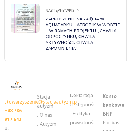
NASTĘPNY WPIS
ZAPROSZENIE NA ZAJĘCIA W
AQUAPARKU – AEROBIK W WODZIE
– W RAMACH PROJEKTU: „CHWILA
ODPOCZYNKU, CHWILA
AKTYWNOŚCI, CHWILA
ZAPOMNIENIA”
MY
POLICIES
NEWSLETT
ACCOUNT
Deklaracja
Konto
Stacja
stowarzyszenie@stacjaautyzm.pl
dostępności
bankowe:
autyzm
+48 786
Polityka
BNP
O nas
917 642
prywatności
Paribas
Autyzm
ul.