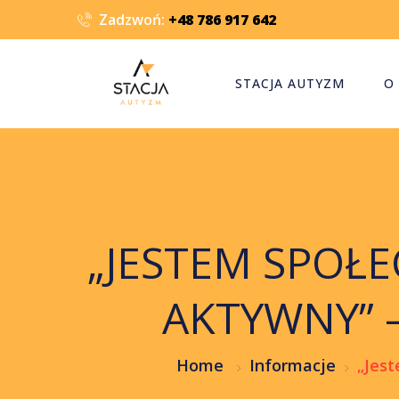
Zadzwoń:
+48 786 917 642
STACJA AUTYZM
O
„JESTEM SPOŁE
AKTYWNY” –
Home
Informacje
„Jest