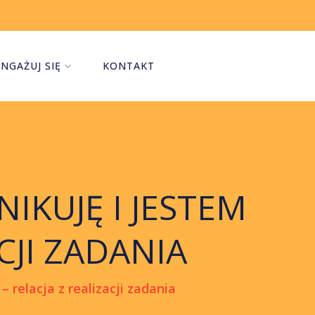
NGAŻUJ SIĘ
KONTAKT
IKUJĘ I JESTEM
CJI ZADANIA
 relacja z realizacji zadania