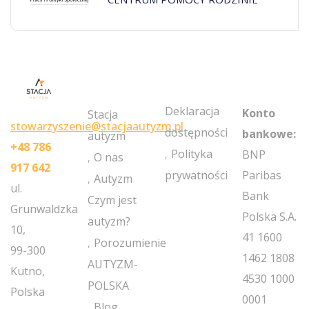
MY
POLICIES
NEWSLETT
ACCOUNT
Deklaracja
Konto
Stacja
stowarzyszenie@stacjaautyzm.pl
dostępności
bankowe:
autyzm
+48 786
Polityka
BNP
O nas
917 642
prywatności
Paribas
Autyzm
ul.
Bank
Czym jest
Grunwaldzka
Polska S.A.
autyzm?
10,
41 1600
Porozumienie
99-300
1462 1808
AUTYZM-
Kutno,
4530 1000
POLSKA
Polska
0001
Blog