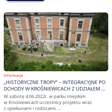
Informacje
„HISTORYCZNE TROPY” – INTEGRACYJNE PO
DCHODY W KROŚNIEWICACH Z UDZIAŁEM UC
ZNIÓW I OSÓB Z NIEPEŁNOSPRAWNOŚCIĄ
W sobotę 4.06.2022r. w parku miejskim
w Krośniewicach uczestnicy projektu wraz
z opiekunami i rodzicami, ...