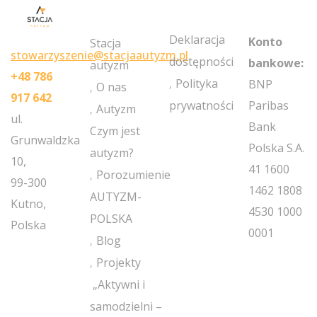
MY
POLICIES
NEWSLETT
ACCOUNT
Deklaracja
Konto
Stacja
stowarzyszenie@stacjaautyzm.pl
dostępności
bankowe:
autyzm
+48 786
Polityka
BNP
O nas
917 642
prywatności
Paribas
Autyzm
ul.
Bank
Czym jest
Grunwaldzka
Polska S.A.
autyzm?
10,
41 1600
Porozumienie
99-300
1462 1808
AUTYZM-
Kutno,
4530 1000
POLSKA
Polska
0001
Blog
Projekty
„Aktywni i
samodzielni –