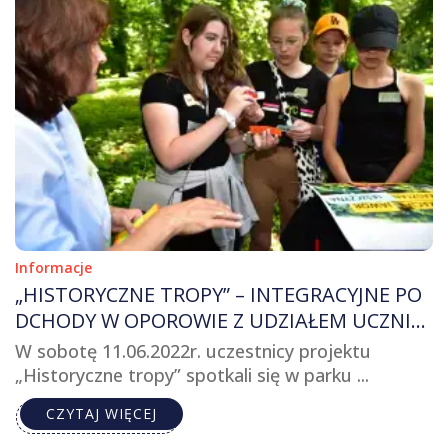
Informacje
„HISTORYCZNE TROPY” – INTEGRACYJNE PO
DCHODY W OPOROWIE Z UDZIAŁEM UCZNIÓ
W I OSÓB Z NIEPEŁNOSPRAWNOŚCIĄ
W sobotę 11.06.2022r. uczestnicy projektu
„Historyczne tropy” spotkali się w parku ...
CZYTAJ WIĘCEJ